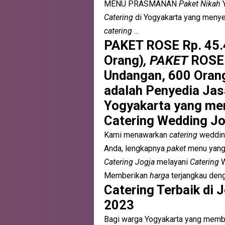
MENU PRASMANAN
Paket Nikah
Y
Catering
di Yogyakarta yang menye
catering
...
PAKET ROSE Rp. 45.
Orang)
, PAKET
ROSE 
Undangan, 600 Oran
adalah Penyedia Ja
Yogyakarta yang men
Catering Wedding Jo
Kami menawarkan
catering
weddi
Anda, lengkapnya
paket
menu yang 
Catering Jogja
melayani
Catering
W
Memberikan
harga
terjangkau denga
Catering Terbaik di 
2023
Bagi warga Yogyakarta yang memb