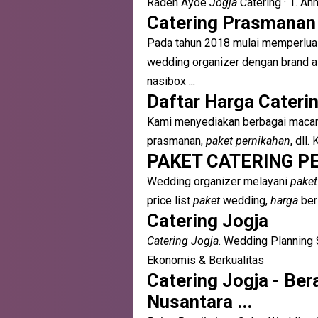
Raden Ayoe
Jogja
Catering · 1. A
Catering Prasmanan
Pada tahun 2018 mulai memperlua
wedding organizer dengan brand a
nasibox ...
Daftar Harga Cateri
Kami menyediakan berbagai macam
prasmanan,
paket pernikahan
, dll
PAKET CATERING P
Wedding organizer melayani
paket
price list
paket
wedding,
harga
ber
Catering Jogja
Catering Jogja
. Wedding Planning 
Ekonomis & Berkualitas
Catering Jogja - B
Nusantara ...