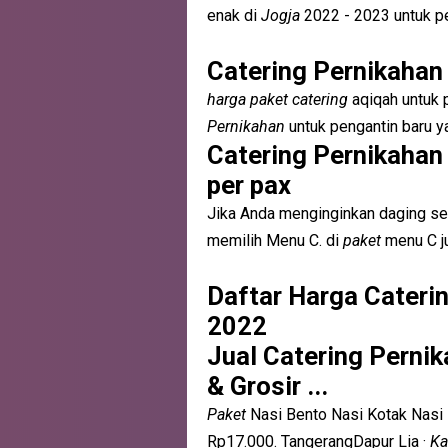
enak di
Jogja
2022 - 2023 untuk p
Catering Pernikahan 
harga paket catering
aqiqah untuk 
Pernikahan
untuk pengantin baru y
Catering Pernikahan
per pax
Jika Anda menginginkan daging se
memilih Menu C. di
paket
menu C ju
Daftar Harga Cateri
2022
Jual Catering Perni
& Grosir ...
Paket
Nasi Bento Nasi Kotak Nasi
Rp17.000. TangerangDapur Lia ·
Ka