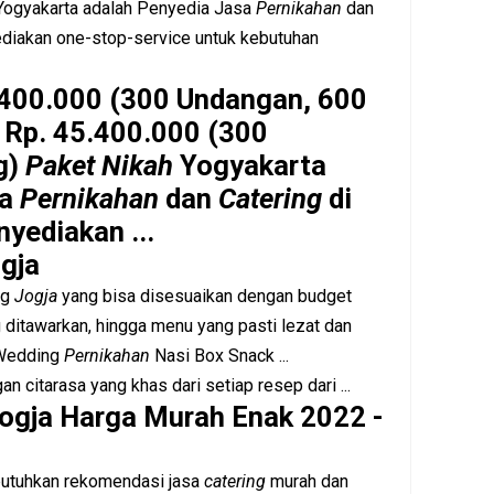
ogyakarta adalah Penyedia Jasa
Pernikahan
dan
diakan one-stop-service untuk kebutuhan
400.000 (300 Undangan, 600
Rp. 45.400.000 (300
g)
Paket Nikah
Yogyakarta
sa
Pernikahan
dan
Catering
di
yediakan ...
gja
ng
Jogja
yang bisa disesuaikan dengan budget
ditawarkan, hingga menu yang pasti lezat dan
edding
Pernikahan
Nasi Box Snack ...
n citarasa yang khas dari setiap resep dari ...
Jogja Harga Murah Enak 2022 -
utuhkan rekomendasi jasa
catering
murah dan