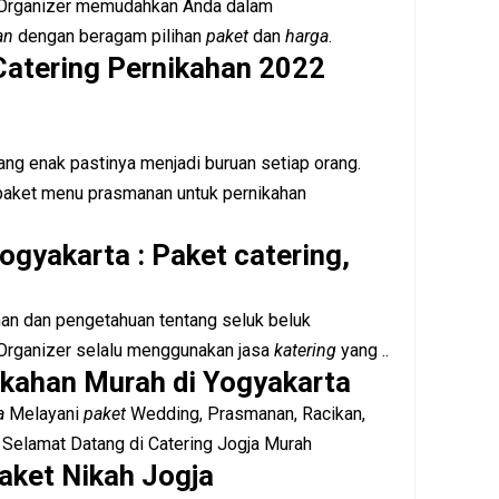
 Organizer memudahkan Anda dalam
an
dengan beragam pilihan
paket
dan
harga
.
Catering Pernikahan 2022
ng enak pastinya menjadi buruan setiap orang.
paket menu prasmanan untuk pernikahan
ogyakarta : Paket catering,
an dan pengetahuan tentang seluk beluk
Organizer selalu menggunakan jasa
katering
yang ..
ikahan Murah di Yogyakarta
a
Melayani
paket
Wedding, Prasmanan, Racikan,
 Selamat Datang di Catering Jogja Murah
aket Nikah Jogja