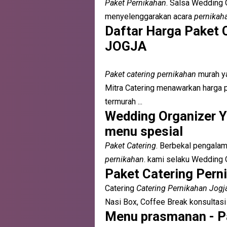
Paket Pernikahan
. Salsa Wedding
menyelenggarakan acara
pernikah
Daftar Harga Paket 
JOGJA
Paket catering pernikahan
murah ya
Mitra Catering menawarkan harga 
termurah ...
Wedding Organizer Y
menu spesial
Paket Catering
. Berbekal pengalam
pernikahan
. kami selaku Wedding 
Paket Catering Pern
Catering
Catering Pernikahan Jogj
Nasi Box, Coffee Break konsultasi
Menu prasmanan - P