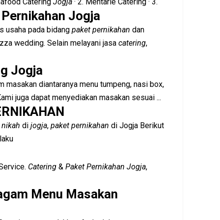
nnafood Catering
Jogja
· 2. Mentarie Catering · 3.
 Pernikahan Jogja
s usaha pada bidang
paket pernikahan
dan
zza wedding. Selain melayani jasa
catering
,
ng Jogja
 masakan diantaranya menu tumpeng, nasi box,
. Kami juga dapat menyediakan masakan sesuai ...
ERNIKAHAN
 nikah
di
jogja
,
paket pernikahan
di Jogja Berikut
laku
Service.
Catering
&
Paket Pernikahan Jogja
,
eragam Menu Masakan