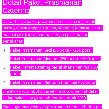
Detail Paket Prasmanan
Catering
Daftar harga paket prasmanan dari catering untuk
berbagai acara seperti arisan, seminar, lamaran, acara
mahasiswa, kantor sampai dengan prasmanan
pernikahan.
Paket Prasmanan Kecil (50 porsi - <250 porsi)
Paket Prasmanan Medium (250 porsi - <500 porsi)
Paket Hemat Katering pernikahan ( minimal 500
porsi)
Paket Prasmanan Platinum (minimal 400 porsi)
Silahkan klik tombol dibawah ini untuk melihat detail
setiap paket. Harga sudah update untuk 2020.
Kami juga menyediakan prasmanan hemat 20 ribu per