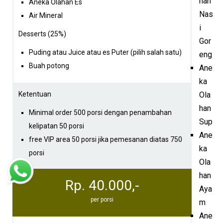
han
Aneka Olahan Es
Nas
Air Mineral
i
Desserts (25%)
Gor
Puding atau Juice atau es Puter (pilih salah satu)
eng
Buah potong
Ane
ka
Ketentuan
Ola
han
Minimal order 500 porsi dengan penambahan
Sup
kelipatan 50 porsi
Ane
free VIP area 50 porsi jika pemesanan diatas 750
ka
porsi
Ola
han
Rp. 40.000,-
Aya
per porsi
m
Ane