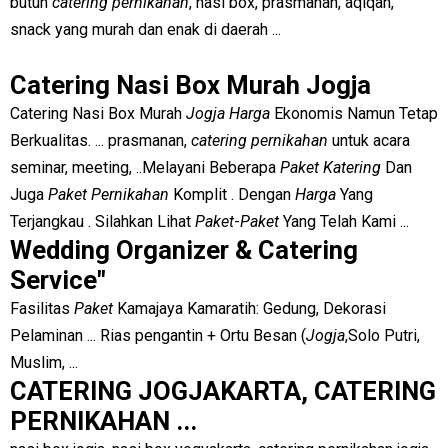
butuh
catering pernikahan
, nasi box, prasmanan, aqiqah,
snack yang murah dan enak di daerah ...
Catering Nasi Box Murah Jogja
Catering Nasi Box Murah
Jogja Harga
Ekonomis Namun Tetap
Berkualitas. ... prasmanan,
catering pernikahan
untuk acara
seminar, meeting, ..
Melayani Beberapa
Paket Katering
Dan
Juga
Paket Pernikahan
Komplit . Dengan
Harga
Yang
Terjangkau . Silahkan Lihat
Paket
-
Paket
Yang Telah Kami ...
Wedding Organizer & Catering
Service"
Fasilitas
Paket
Kamajaya Kamaratih: Gedung, Dekorasi
Pelaminan ... Rias pengantin + Ortu Besan (
Jogja
,Solo Putri,
Muslim, ...
CATERING JOGJAKARTA, CATERING
PERNIKAHAN ...