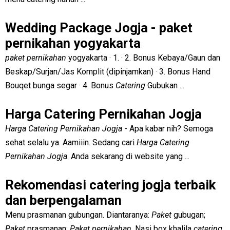
Wedding Package Jogja - paket
pernikahan yogyakarta
paket pernikahan
yogyakarta · 1. · 2. Bonus Kebaya/Gaun dan
Beskap/Surjan/Jas Komplit (dipinjamkan) · 3. Bonus Hand
Bouqet bunga segar · 4. Bonus
Catering
Gubukan ...
Harga Catering Pernikahan Jogja
Harga Catering Pernikahan Jogja
- Apa kabar nih? Semoga
sehat selalu ya. Aamiiin. Sedang cari
Harga Catering
Pernikahan Jogja
. Anda sekarang di website yang ...
Rekomendasi catering jogja terbaik
dan berpengalaman
Menu prasmanan gubungan. Diantaranya:
Paket
gubugan;
Paket
prasmanan;
Paket pernikahan
. Nasi box khalila
catering