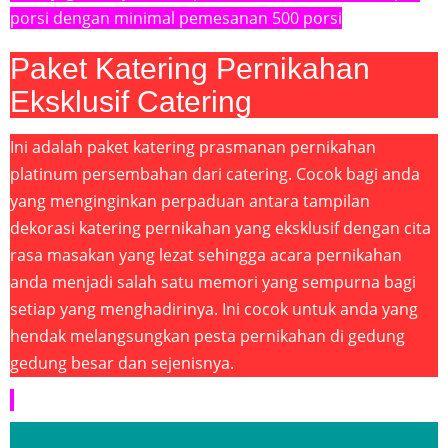
porsi dengan minimal pemesanan 500 porsi
Paket Katering Pernikahan
Eksklusif Catering
Ini adalah paket katering prasmanan pernikahan
platinum persembahan dari catering. Cocok bagi anda
yang menginginkan perpaduan antara tampilan
dekorasi katering pernikahan yang eksklusif dengan cita
rasa masakan yang lezat sehingga acara pernikahan
anda menjadi salah satu memori yang sempurna bagi
setiap yang menghadirinya. Ini cocok untuk anda yang
hendak melangsungkan pesta pernikahan di gedung
gedung besar dan sejenisnya.