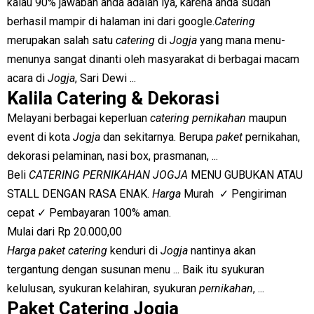
kalau 90% jawaban anda adalah iya, karena anda sudah
berhasil mampir di halaman ini dari google.
Catering
merupakan salah satu
catering
di
Jogja
yang mana menu-
menunya sangat dinanti oleh masyarakat di berbagai macam
acara di
Jogja
, Sari Dewi ...
Kalila Catering & Dekorasi
Melayani berbagai keperluan
catering pernikahan
maupun
event di kota
Jogja
dan sekitarnya. Berupa
paket
pernikahan,
dekorasi pelaminan, nasi box, prasmanan, ...
Beli
CATERING PERNIKAHAN JOGJA
MENU GUBUKAN ATAU
STALL DENGAN RASA ENAK.
Harga
Murah ✓ Pengiriman
cepat ✓ Pembayaran 100% aman.
Mulai dari Rp 20.000,00
Harga paket catering
kenduri di
Jogja
nantinya akan
tergantung dengan susunan menu ... Baik itu syukuran
kelulusan, syukuran kelahiran, syukuran
pernikahan
, ...
Paket Catering Jogja