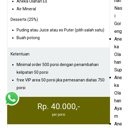
han
Aneka Olahan Es
Nas
Air Mineral
i
Desserts (25%)
Gor
Puding atau Juice atau es Puter (pilih salah satu)
eng
Buah potong
Ane
ka
Ketentuan
Ola
han
Minimal order 500 porsi dengan penambahan
Sup
kelipatan 50 porsi
Ane
free VIP area 50 porsi jika pemesanan diatas 750
ka
porsi
Ola
han
Rp. 40.000,-
Aya
per porsi
m
Ane