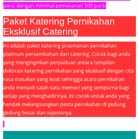
porsi dengan minimal pemesanan 500 porsi
Paket Katering Pernikahan
Eksklusif Catering
Ini adalah paket katering prasmanan pernikahan
platinum persembahan dari catering. Cocok bagi anda
yang menginginkan perpaduan antara tampilan
dekorasi katering pernikahan yang eksklusif dengan cita
rasa masakan yang lezat sehingga acara pernikahan
anda menjadi salah satu memori yang sempurna bagi
setiap yang menghadirinya. Ini cocok untuk anda yang
hendak melangsungkan pesta pernikahan di gedung
gedung besar dan sejenisnya.