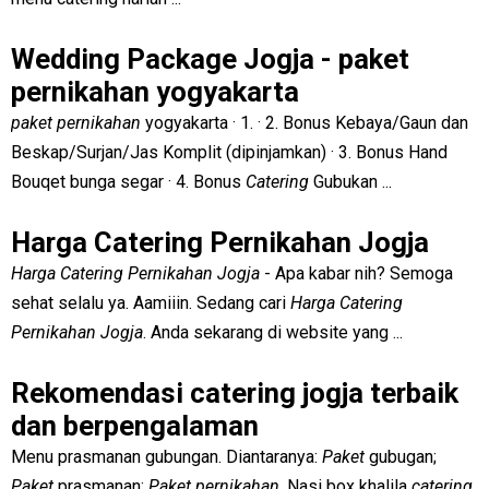
Wedding Package Jogja - paket
pernikahan yogyakarta
paket pernikahan
yogyakarta · 1. · 2. Bonus Kebaya/Gaun dan
Beskap/Surjan/Jas Komplit (dipinjamkan) · 3. Bonus Hand
Bouqet bunga segar · 4. Bonus
Catering
Gubukan ...
Harga Catering Pernikahan Jogja
Harga Catering Pernikahan Jogja
- Apa kabar nih? Semoga
sehat selalu ya. Aamiiin. Sedang cari
Harga Catering
Pernikahan Jogja
. Anda sekarang di website yang ...
Rekomendasi catering jogja terbaik
dan berpengalaman
Menu prasmanan gubungan. Diantaranya:
Paket
gubugan;
Paket
prasmanan;
Paket pernikahan
. Nasi box khalila
catering