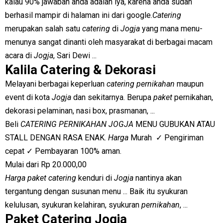
kalau 90% jawaban anda adalah iya, karena anda sudah
berhasil mampir di halaman ini dari google.
Catering
merupakan salah satu
catering
di
Jogja
yang mana menu-
menunya sangat dinanti oleh masyarakat di berbagai macam
acara di
Jogja
, Sari Dewi ...
Kalila Catering & Dekorasi
Melayani berbagai keperluan
catering pernikahan
maupun
event di kota
Jogja
dan sekitarnya. Berupa
paket
pernikahan,
dekorasi pelaminan, nasi box, prasmanan, ...
Beli
CATERING PERNIKAHAN JOGJA
MENU GUBUKAN ATAU
STALL DENGAN RASA ENAK.
Harga
Murah ✓ Pengiriman
cepat ✓ Pembayaran 100% aman.
Mulai dari Rp 20.000,00
Harga paket catering
kenduri di
Jogja
nantinya akan
tergantung dengan susunan menu ... Baik itu syukuran
kelulusan, syukuran kelahiran, syukuran
pernikahan
, ...
Paket Catering Jogja