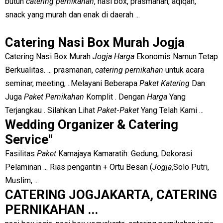
butuh
catering pernikahan
, nasi box, prasmanan, aqiqah,
snack yang murah dan enak di daerah ...
Catering Nasi Box Murah Jogja
Catering Nasi Box Murah
Jogja Harga
Ekonomis Namun Tetap
Berkualitas. ... prasmanan,
catering pernikahan
untuk acara
seminar, meeting, ..
Melayani Beberapa
Paket Katering
Dan
Juga
Paket Pernikahan
Komplit . Dengan
Harga
Yang
Terjangkau . Silahkan Lihat
Paket
-
Paket
Yang Telah Kami ...
Wedding Organizer & Catering
Service"
Fasilitas
Paket
Kamajaya Kamaratih: Gedung, Dekorasi
Pelaminan ... Rias pengantin + Ortu Besan (
Jogja
,Solo Putri,
Muslim, ...
CATERING JOGJAKARTA, CATERING
PERNIKAHAN ...