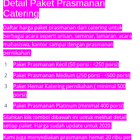
Detail Paket Prasmanan
Catering
Daftar harga paket prasmanan dari catering untuk
berbagai acara seperti arisan, seminar, lamaran, acara
mahasiswa, kantor sampai dengan prasmanan
pernikahan.
Paket Prasmanan Kecil (50 porsi - <250 porsi)
Paket Prasmanan Medium (250 porsi - <500 porsi)
Paket Hemat Katering pernikahan ( minimal 500
porsi)
Paket Prasmanan Platinum (minimal 400 porsi)
Silahkan klik tombol dibawah ini untuk melihat detail
setiap paket. Harga sudah update untuk 2020.
Kami juga menyediakan prasmanan hemat 20 ribu per